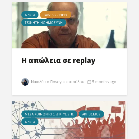
ΆΡΘΡΑ
ΤΑΙΝΊΕΣ/ ΣΕΙΡΈΣ
ΤΕΧΝΗΤΉ ΝΟΗΜΟΣΎΝΗ
Η απώλεια σε replay
Νικολέττα Παναγιωτοπούλου
5 months ago
MΈΣΑ ΚΟΙΝΩΝΙΚΉΣ ΔΙΚΤΎΩΣΗΣ
ΑΚΤΙΒΙΣΜΌΣ
ΆΡΘΡΑ