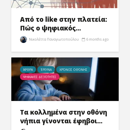
Από το like στην πλατεία:
Πώς ο ψηφιακός...
Νικολέττα Παναγιωτοπούλου
6 months ago
ΆΡΘΡΑ
ΈΡΕΥΝΑ
ΧΡΌΝΟΣ ΟΘΌΝΗΣ
ΨΗΦΙΑΚΈΣ ΔΕΞΙΌΤΗΤΕΣ
Τα κολλημένα στην οθόνη
νήπια γίνονται έφηβοι...