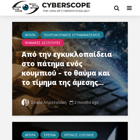
ΆΡΘΡΑ
ΠΛΗΡΟΦΟΡΙΑΚΌΣ ΕΓΓΡΑΜΜΑΤΙΣΜΌΣ
ΨΗΦΙΑΚΈΣ ΔΕΞΙΌΤΗΤΕΣ
Από την εγκυκλοπαίδεια
στο πάτημα ενός
κουμπιού – το θαύμα και
το τίμημα της άμεσης...
Σοφία Αποστολάκη
2 months ago
ΆΡΘΡΑ
ΈΡΕΥΝΑ
ΧΡΌΝΟΣ ΟΘΌΝΗΣ