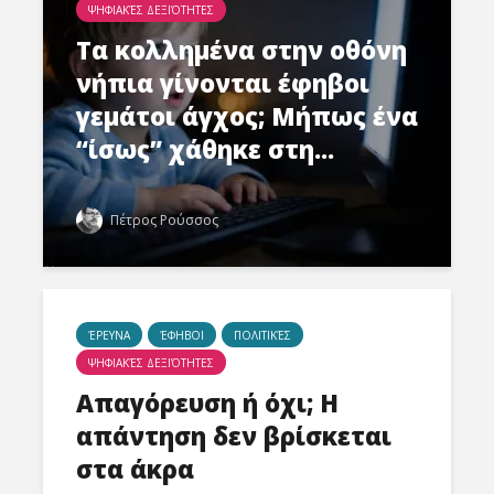
ΨΗΦΙΑΚΈΣ ΔΕΞΙΌΤΗΤΕΣ
Τα κολλημένα στην οθόνη
νήπια γίνονται έφηβοι
γεμάτοι άγχος; Μήπως ένα
“ίσως” χάθηκε στη...
Πέτρος Ρούσσος
Νικολέττα
Η τέχνη
Τσιτσανούδη-
ενεργός
Μαλλίδη στο
σε ψηφι
Cyberscope: Η
μετάβασ
ΈΡΕΥΝΑ
ΈΦΗΒΟΙ
ΠΟΛΙΤΙΚΈΣ
γλώσσα, τα ΜΜΕ
Γεωργία
ΨΗΦΙΑΚΈΣ ΔΕΞΙΌΤΗΤΕΣ
και η πρόκληση
Κοτρέτσ
της ψηφιακής
στο Cyb
Απαγόρευση ή όχι; Η
επικοινωνίας
απάντηση δεν βρίσκεται
Αλέξανδ
Γεώργιος Α.
Τουραμά
στα άκρα
Ζάχος στο
Cybersco