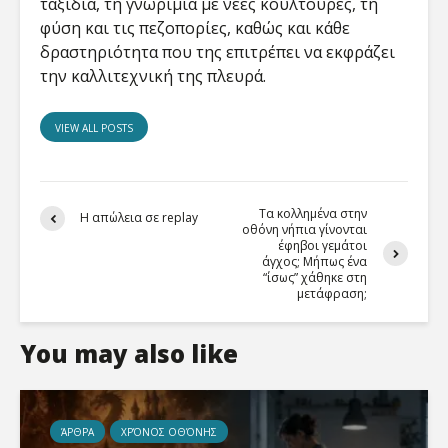
ταξίδια, τη γνωριμία με νέες κουλτούρες, τη
φύση και τις πεζοπορίες, καθώς και κάθε
δραστηριότητα που της επιτρέπει να εκφράζει
την καλλιτεχνική της πλευρά.
VIEW ALL POSTS
Τα κολλημένα στην
Η απώλεια σε replay
οθόνη νήπια γίνονται
έφηβοι γεμάτοι
άγχος; Μήπως ένα
“ίσως” χάθηκε στη
μετάφραση;
You may also like
ΆΡΘΡΑ
ΧΡΌΝΟΣ ΟΘΌΝΗΣ