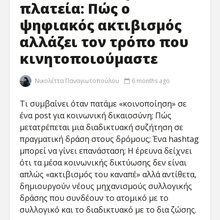
πλατεία: Πώς ο
ψηφιακός ακτιβισμός
αλλάζει τον τρόπο που
κινητοποιούμαστε
Νικολέττα Παναγιωτοπούλου
6 months ago
Τι συμβαίνει όταν πατάμε «κοινοποίηση» σε
ένα post για κοινωνική δικαιοσύνη; Πώς
Νικολέττα
Η τέχνη
Τσιτσανούδη-
ενεργός
μετατρέπεται μια διαδικτυακή συζήτηση σε
Μαλλίδη στο
σε ψηφι
πραγματική δράση στους δρόμους; Ένα hashtag
Cyberscope: Η
μετάβασ
μπορεί να γίνει επανάσταση; Η έρευνα δείχνει
γλώσσα, τα ΜΜΕ
Γεωργία
ότι τα μέσα κοινωνικής δικτύωσης δεν είναι
και η πρόκληση
Κοτρέτσ
απλώς «ακτιβισμός του καναπέ» αλλά αντίθετα,
της ψηφιακής
στο Cyb
επικοινωνίας
δημιουργούν νέους μηχανισμούς συλλογικής
Αλέξανδ
δράσης που συνδέουν το ατομικό με το
Γεώργιος Α.
Τουραμά
συλλογικό και το διαδικτυακό με το δια ζώσης.
Ζάχος στο
Cybersco