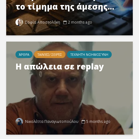
το τίμημα της άμεσης...
Σοφία Αποστολάκη
2 months ago
ΆΡΘΡΑ
ΤΑΙΝΊΕΣ/ ΣΕΙΡΈΣ
ΤΕΧΝΗΤΉ ΝΟΗΜΟΣΎΝΗ
Η απώλεια σε replay
Νικολέττα Παναγιωτοπούλου
5 months ago