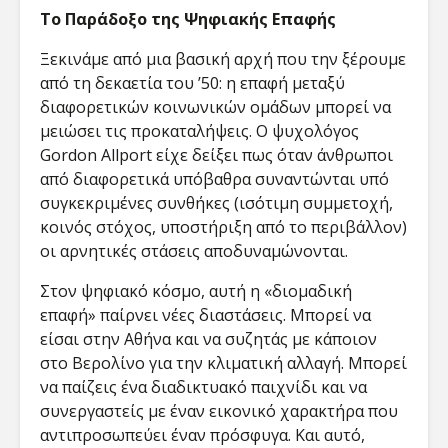
Cyberscope:
Ανθρωπο
Το Παράδοξο της Ψηφιακής Επαφής
Ψηφιακές
σχεδιασ
Αναπαραστάσεις
εποχή τ
Ξεκινάμε από μια βασική αρχή που την ξέρουμε
του Αρχαίου
καθηλωτ
από τη δεκαετία του ’50: η επαφή μεταξύ
Χώρου και
τεχνολο
διαφορετικών κοινωνικών ομάδων μπορεί να
Ιστορική
Συνείδηση στον
Adolesc
μειώσει τις προκαταλήψεις. Ο ψυχολόγος
Κυβερνοχώρο
Gordon Allport είχε δείξει πως όταν άνθρωποι
από διαφορετικά υπόβαθρα συναντώνται υπό
Ο Θανάσης
συγκεκριμένες συνθήκες (ισότιμη συμμετοχή,
Χειμωνάς μιλά
κοινός στόχος, υποστήριξη από το περιβάλλον)
στο Cyberscope
για την ΤΝ, τη
οι αρνητικές στάσεις αποδυναμώνονται.
λογοκρισία και
τον έρωτα στην
Στον ψηφιακό κόσμο, αυτή η «διομαδική
εποχή των apps
επαφή» παίρνει νέες διαστάσεις. Μπορεί να
είσαι στην Αθήνα και να συζητάς με κάποιον
στο Βερολίνο για την κλιματική αλλαγή. Μπορεί
να παίζεις ένα διαδικτυακό παιχνίδι και να
συνεργαστείς με έναν εικονικό χαρακτήρα που
αντιπροσωπεύει έναν πρόσφυγα. Και αυτό,