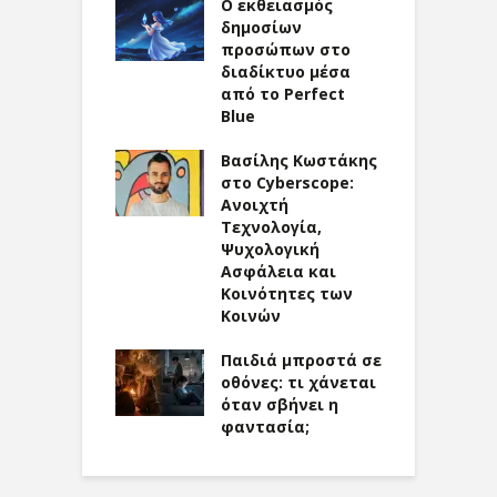
ώλεια σε
Ο εκθειασμός
Π
y
δημοσίων
σ
προσώπων στο
διαδίκτυο μέσα
π
τος Ζερεφός
από το Perfect
yberscope:
Blue
ακή
E
εσολάβηση
Βασίλης Κωστάκης
ε
λιματικής
στο Cyberscope:
ης και
Ανοιχτή
σια Ευθύνη
Τεχνολογία,
Σ
Ψυχολογική
σ
ρευση ή όχι;
Ασφάλεια και
άντηση δεν
Κοινότητες των
ε
κεται στα
Κοινών
κ
Παιδιά μπροστά σε
ε
οθόνες: τι χάνεται
όταν σβήνει η
φαντασία;