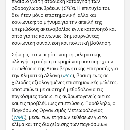
πλαίσιο για τη σταδιακή κατάργηση των
φθοροχλωρανθράκων (
CFCs
). Η επιτυχία του
δεν ήταν μόνο επιστημονική, αλλά και
κοινωνική: το μήνυμα για την απειλή της
υπεριώδους ακτινοβολίας έγινε κατανοητό και
απτό για τις κοινωνίες, δημιουργώντας
κοινωνική συναίνεση και πολιτική βούληση.
Σήμερα, στην περίπτωση της κλιματικής
αλλαγής, η στέρεη τεκμηρίωση που παρέχουν
οι εκθέσεις της Διακυβερνητικής Επιτροπής για
την Κλιματική Αλλαγή (
IPCC
), βασισμένες σε
χιλιάδες αξιολογημένες επιστημονικές μελέτες,
αποτυπώνει με αυστηρή μεθοδολογία τις
παγκόσμιες τάσεις, τις ανθρωπογενείς αιτίες
και τις προβλέψιμες επιπτώσεις. Παράλληλα, ο
Παγκόσμιος Οργανισμός Μετεωρολογίας
(
WMO
), μέσω των ετήσιων εκθέσεων για το
κλίμα και της διαχείρισης των παγκόσμιων