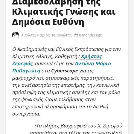
Διαμεσολάβηση της
Κλιματικής Γνώσης και
Δημόσια Ευθύνη
Αντώνης Μάριος ΠαΠαγιώτης
8 months ago
Ο Ακαδημαϊκός και Εθνικός Εκπρόσωπος για την
Κλιματική Αλλαγή, Καθηγητής
Χρήστος
Ζερεφός
, συνομιλεί με τον
Αντώνη Μάριο
ΠαΠαγιώτη
στο
Cyberscope
για τις
Νικολέττα
Η τέχνη
Τσιτσανούδη-
ενεργός
μακροχρόνιες ατμοσφαιρικές παρατηρήσεις,
Μαλλίδη στο
σε ψηφι
την ανεξαρτησία της επιστήμης, την κοινωνική
Cyberscope: Η
μετάβασ
πρόσληψη της κλιματικής απειλής και τον ρόλο
γλώσσα, τα ΜΜΕ
Γεωργία
της ψηφιακής διαμεσολάβησης στην
και η πρόκληση
Κοτρέτσ
επιστημονική πληροφόρηση και τη διεθνή
της ψηφιακής
στο Cyb
επικοινωνίας
συνεργασία.
Αλέξανδ
Γεώργιος Α.
Τουραμά
(Το πλήρες βιογραφικό του Χ. Ζερεφού
Ζάχος στο
Cybersco
παρατίθεται στο τέλος της συνέντευξης)