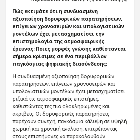
Cyberscope:
Ανθρωπο
Ψηφιακές
σχεδιασ
Πώς εκτιμάτε ότι η συνδυασμένη
Αναπαραστάσεις
εποχή τ
αξιοποίηση δορυφορικών παρατηρήσεων,
του Αρχαίου
καθηλωτ
επίγειων χρονοσειρών και υπολογιστικών
Χώρου και
τεχνολο
μοντέλων έχει μετασχηματίσει την
Ιστορική
Συνείδηση στον
Adolesc
επιστημολογία της ατμοσφαιρικής
Κυβερνοχώρο
έρευνας; Ποιες μορφές γνώσης καθίστανται
σήμερα κρίσιμες σε ένα περιβάλλον
Ο Θανάσης
παγκόσμιας ψηφιακής διασύνδεσης;
Χειμωνάς μιλά
στο Cyberscope
Η συνδυασμένη αξιοποίηση δορυφορικών
για την ΤΝ, τη
παρατηρήσεων, επίγειων χρονοσειρών και
λογοκρισία και
τον έρωτα στην
υπολογιστικών μοντέλων έχει μετασχηματίσει
εποχή των apps
ριζικά τις ατμοσφαιρικές επιστήμες,
καθιστώντας τες πιο ολοκληρωμένες και
ακριβείς. Οι δορυφορικές παρατηρήσεις
παρέχουν συνεχή, παγκόσμια κάλυψη σε υψηλή
χωρική και χρονική ανάλυση, επιτρέποντας
στους επιστήμονες να παρακολουθούν