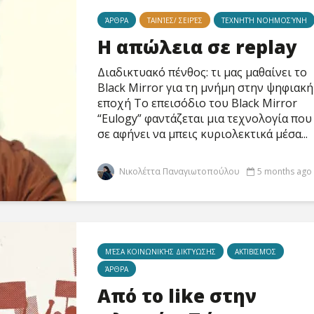
ΆΡΘΡΑ
ΤΑΙΝΊΕΣ/ ΣΕΙΡΈΣ
ΤΕΧΝΗΤΉ ΝΟΗΜΟΣΎΝΗ
Η απώλεια σε replay
Διαδικτυακό πένθος: τι μας μαθαίνει το
Black Mirror για τη μνήμη στην ψηφιακή
εποχή Το επεισόδιο του Black Mirror
“Eulogy” φαντάζεται μια τεχνολογία που
σε αφήνει να μπεις κυριολεκτικά μέσα...
Νικολέττα Παναγιωτοπούλου
5 months ago
MΈΣΑ ΚΟΙΝΩΝΙΚΉΣ ΔΙΚΤΎΩΣΗΣ
ΑΚΤΙΒΙΣΜΌΣ
ΆΡΘΡΑ
Από το like στην