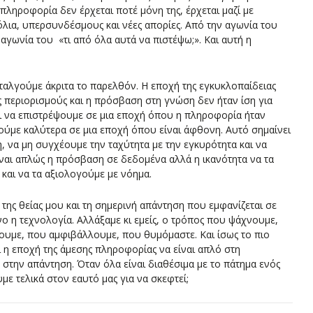
πληροφορία δεν έρχεται ποτέ μόνη της, έρχεται μαζί με
χόλια, υπερσυνδέσμους και νέες απορίες. Από την αγωνία του
αγωνία του «τι από όλα αυτά να πιστέψω;». Και αυτή η
ταλγούμε άκριτα το παρελθόν. Η εποχή της εγκυκλοπαίδειας
ς περιορισμούς και η πρόσβαση στη γνώση δεν ήταν ίση για
ι να επιστρέψουμε σε μια εποχή όπου η πληροφορία ήταν
ούμε καλύτερα σε μια εποχή όπου είναι άφθονη. Αυτό σημαίνει
η, να μη συγχέουμε την ταχύτητα με την εγκυρότητα και να
ναι απλώς η πρόσβαση σε δεδομένα αλλά η ικανότητα να τα
και να τα αξιολογούμε με νόημα.
της θείας μου και τη σημερινή απάντηση που εμφανίζεται σε
ο η τεχνολογία. Αλλάξαμε κι εμείς, ο τρόπος που ψάχνουμε,
ουμε, που αμφιβάλλουμε, που θυμόμαστε. Και ίσως το πιο
 η εποχή της άμεσης πληροφορίας να είναι απλό στη
την απάντηση. Όταν όλα είναι διαθέσιμα με το πάτημα ενός
 τελικά στον εαυτό μας για να σκεφτεί;