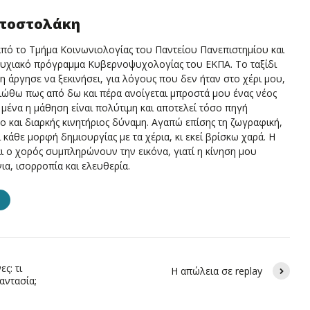
ποστολάκη
πό το Τμήμα Κοινωνιολογίας του Παντείου Πανεπιστημίου και
τυχιακό πρόγραμμα Κυβερνοψυχολογίας του ΕΚΠΑ. Το ταξίδι
 άργησε να ξεκινήσει, για λόγους που δεν ήταν στο χέρι μου,
ιώθω πως από δω και πέρα ανοίγεται μπροστά μου ένας νέος
α μένα η μάθηση είναι πολύτιμη και αποτελεί τόσο πηγή
 και διαρκής κινητήριος δύναμη. Αγαπώ επίσης τη ζωγραφική,
ι κάθε μορφή δημιουργίας με τα χέρια, κι εκεί βρίσκω χαρά. Η
ι ο χορός συμπληρώνουν την εικόνα, γιατί η κίνηση μου
νια, ισορροπία και ελευθερία.
S
ς: τι
Η απώλεια σε replay
αντασία;