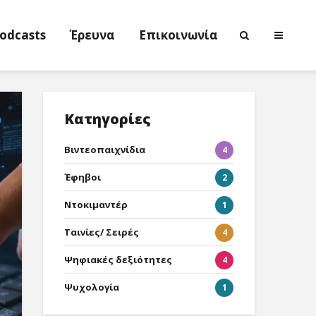
odcasts
Έρευνα
Επικοινωνία
Κατηγορίες
Βιντεοπαιχνίδια
4
Έφηβοι
2
Ντοκιμαντέρ
1
Ταινίες/ Σειρές
4
Ψηφιακές δεξιότητες
4
Ψυχολογία
1
Νικολέττα
Η τέχνη ως
Τσιτσανούδη-
ενεργός μν