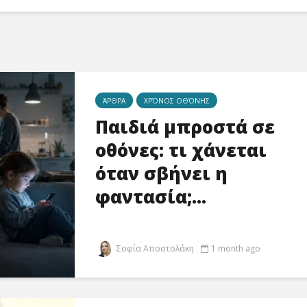
ΆΡΘΡΑ
ΧΡΌΝΟΣ ΟΘΌΝΗΣ
Παιδιά μπροστά σε
οθόνες: τι χάνεται
όταν σβήνει η
φαντασία;...
Σοφία Αποστολάκη
1 month ago