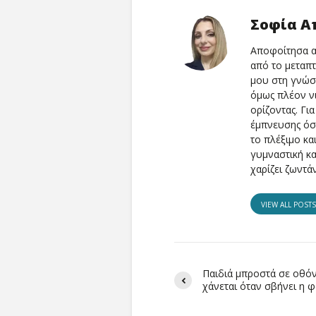
Σοφία Α
Αποφοίτησα α
από το μεταπ
μου στη γνώση
όμως πλέον ν
ορίζοντας. Γι
έμπνευσης όσο
το πλέξιμο κα
γυμναστική κα
χαρίζει ζωντά
VIEW ALL POST
Παιδιά μπροστά σε οθόνε
χάνεται όταν σβήνει η φ