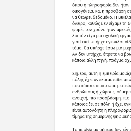
όπου η πληροφορία δεν ήταν 
οικογένεια, και η πρόσβαση σ
να θεωρεί δεδομένο. Η Βικελα
όνειρο, καθώς δεν είχαμε τη 
φορές τον χρόνο ήταν αρκετές
λοιπόν είχα μια σχολική εργασ
γιατί εκεί υπήρχε εγκυκλοπαί
τόμο, θα υπήρχε έστω μια μικ
Αν δεν υπήρχε, έπρεπε να βρ
κάποια άλλη πηγή, πράγμα όχι
Σήμερα, αυτή η εμπειρία μοιάζ
πόλης έχει αντικατασταθεί απ
που κάποτε απαιτούσε μετακί
ανθρώπους ή χώρους, σήμερα γ
ανοιχτή, πιο προσβάσιμη, πιο 
κάποιος ζει σε πόλη ή έχει εγ
είναι αυτονόητη η πληροφορία
τίμημα της σημερινής ψηφιακή
Το πρόβλημα σήμερα δεν είνα