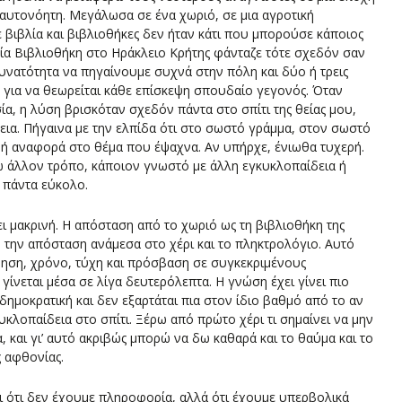
στο Cyberscope:
Πολυγλ
αυτονόητη. Μεγάλωσα σε ένα χωριό, σε μια αγροτική
Ψηφιακές
Ταυτότ
ε βιβλία και βιβλιοθήκες δεν ήταν κάτι που μπορούσε κάποιος
Αναπαραστάσεις
ία Βιβλιοθήκη στο Ηράκλειο Κρήτης φάνταζε τότε σχεδόν σαν
του Αρχαίου Χώρου
Η τοπι
δυνατότητα να πηγαίνουμε συχνά στην πόλη και δύο ή τρεις
και Ιστορική
δημοσι
 για να θεωρείται κάθε επίσκεψη σπουδαίο γεγονός. Όταν
Συνείδηση στον
στην ψ
ία, η λύση βρισκόταν σχεδόν πάντα στο σπίτι της θείας μου,
Κυβερνοχώρο
εποχή:
δεια. Πήγαινα με την ελπίδα ότι στο σωστό γράμμα, στον σωστό
Πουγαρ
ρή αναφορά στο θέμα που έψαχνα. Αν υπήρχε, ένιωθα τυχερή.
Cybers
ω άλλον τρόπο, κάποιον γνωστό με άλλη εγκυκλοπαίδεια ή
 πάντα εύκολο.
ει μακρινή. Η απόσταση από το χωριό ως τη βιβλιοθήκη της
ό την απόσταση ανάμεσα στο χέρι και το πληκτρολόγιο. Αυτό
νηση, χρόνο, τύχη και πρόσβαση σε συγκεκριμένους
ίνεται μέσα σε λίγα δευτερόλεπτα. Η γνώση έχει γίνει πιο
δημοκρατική και δεν εξαρτάται πια στον ίδιο βαθμό από το αν
κυκλοπαίδεια στο σπίτι. Ξέρω από πρώτο χέρι τι σημαίνει να μην
, και γι’ αυτό ακριβώς μπορώ να δω καθαρά και το θαύμα και το
ς αφθονίας.
ι ότι δεν έχουμε πληροφορία, αλλά ότι έχουμε υπερβολικά