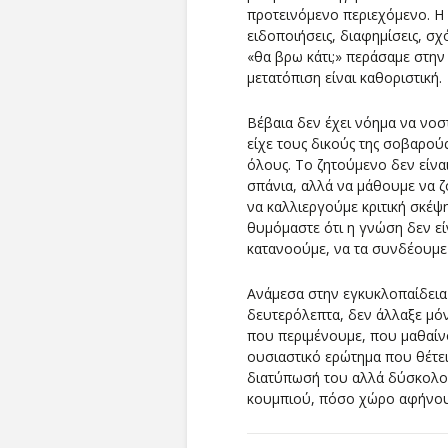
προτεινόμενο περιεχόμενο. Η 
ειδοποιήσεις, διαφημίσεις, σ
«θα βρω κάτι;» περάσαμε στην 
μετατόπιση είναι καθοριστική.
Βέβαια δεν έχει νόημα να νοσ
είχε τους δικούς της σοβαρού
όλους. Το ζητούμενο δεν είνα
σπάνια, αλλά να μάθουμε να ζ
να καλλιεργούμε κριτική σκέψ
θυμόμαστε ότι η γνώση δεν εί
κατανοούμε, να τα συνδέουμε 
Ανάμεσα στην εγκυκλοπαίδεια 
δευτερόλεπτα, δεν άλλαξε μόν
που περιμένουμε, που μαθαίν
ουσιαστικό ερώτημα που θέτει
διατύπωσή του αλλά δύσκολο σ
κουμπιού, πόσο χώρο αφήνουμε