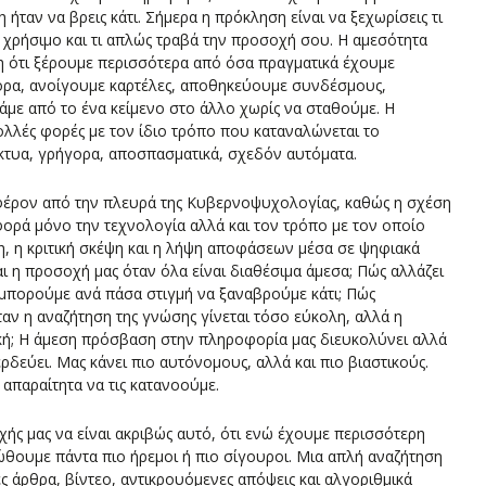
ήταν να βρεις κάτι. Σήμερα η πρόκληση είναι να ξεχωρίσεις τι
ίναι χρήσιμο και τι απλώς τραβά την προσοχή σου. Η αμεσότητα
η ότι ξέρουμε περισσότερα από όσα πραγματικά έχουμε
ορα, ανοίγουμε καρτέλες, αποθηκεύουμε συνδέσμους,
άμε από το ένα κείμενο στο άλλο χωρίς να σταθούμε. Η
λλές φορές με τον ίδιο τρόπο που καταναλώνεται το
κτυα, γρήγορα, αποσπασματικά, σχεδόν αυτόματα.
αφέρον από την πλευρά της Κυβερνοψυχολογίας, καθώς η σχέση
ορά μόνο την τεχνολογία αλλά και τον τρόπο με τον οποίο
η, η κριτική σκέψη και η λήψη αποφάσεων μέσα σε ψηφιακά
ι η προσοχή μας όταν όλα είναι διαθέσιμα άμεσα; Πώς αλλάζει
 μπορούμε ανά πάσα στιγμή να ξαναβρούμε κάτι; Πώς
αν η αναζήτηση της γνώσης γίνεται τόσο εύκολη, αλλά η
ική; Η άμεση πρόσβαση στην πληροφορία μας διευκολύνει αλλά
δεύει. Μας κάνει πιο αυτόνομους, αλλά και πιο βιαστικούς.
απαραίτητα να τις κατανοούμε.
χής μας να είναι ακριβώς αυτό, ότι ενώ έχουμε περισσότερη
θουμε πάντα πιο ήρεμοι ή πιο σίγουροι. Μια απλή αναζήτηση
ς άρθρα, βίντεο, αντικρουόμενες απόψεις και αλγοριθμικά