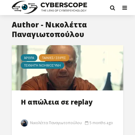
Author - Νικολέττα
Παναγιωτοπούλου
ΆΡΘΡΑ
ΤΑΙΝΊΕΣ/ ΣΕΙΡΈΣ
ΤΕΧΝΗΤΉ ΝΟΗΜΟΣΎΝΗ
Η απώλεια σε replay
Νικολέττα Παναγιωτοπούλου
5 months ago