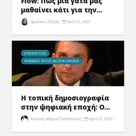
Flow: Πώς μία γάτα μας
μαθαίνει κάτι για την...
Ιφιγένεια Τζελαή
April 22, 2025
ΣΥΝΕΝΤΕΎΞΕΙΣ
ΨΗΦΙΑΚΌΣ ΛΌΓΟΣ ΚΑΙ ΕΠΙΚΟΙΝΩΝΊΑ
Η τοπική δημοσιογραφία
στην ψηφιακή εποχή: Ο...
Αντώνης Μάριος ΠαΠαγιώτης
April 22, 2025