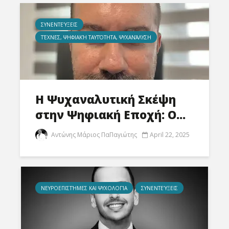
ΣΥΝΕΝΤΕΎΞΕΙΣ
ΤΈΧΝΕΣ, ΨΗΦΙΑΚΉ ΤΑΥΤΌΤΗΤΑ, ΨΥΧΑΝΆΛΥΣΗ
Η Ψυχαναλυτική Σκέψη
στην Ψηφιακή Εποχή: Ο...
Αντώνης Μάριος ΠαΠαγιώτης
April 22, 2025
ΝΕΥΡΟΕΠΙΣΤΉΜΕΣ ΚΑΙ ΨΥΧΟΛΟΓΊΑ
ΣΥΝΕΝΤΕΎΞΕΙΣ