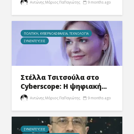
Αντώνης Μάριος ΠαΠαγιώτης
9 months ago
ΠΟΛΙΤΙΚΉ, ΚΥΒΕΡΝΟΑΣΦΆΛΕΙΑ, ΤΕΧΝΟΛΟΓΊΑ
ΣΥΝΕΝΤΕΎΞΕΙΣ
Στέλλα Τσιτσούλα στο
Cyberscope: Η ψηφιακή...
Αντώνης Μάριος ΠαΠαγιώτης
9 months ago
ΣΥΝΕΝΤΕΎΞΕΙΣ