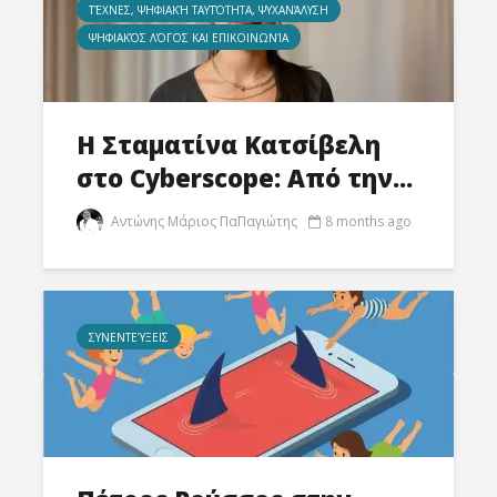
ΤΈΧΝΕΣ, ΨΗΦΙΑΚΉ ΤΑΥΤΌΤΗΤΑ, ΨΥΧΑΝΆΛΥΣΗ
ΨΗΦΙΑΚΌΣ ΛΌΓΟΣ ΚΑΙ ΕΠΙΚΟΙΝΩΝΊΑ
Η Σταματίνα Κατσίβελη
στο Cyberscope: Από την...
Αντώνης Μάριος ΠαΠαγιώτης
8 months ago
ΣΥΝΕΝΤΕΎΞΕΙΣ