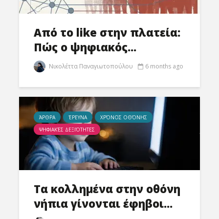
Από το like στην πλατεία:
Πώς ο ψηφιακός...
Νικολέττα Παναγιωτοπούλου
6 months ago
ΆΡΘΡΑ
ΈΡΕΥΝΑ
ΧΡΌΝΟΣ ΟΘΌΝΗΣ
ΨΗΦΙΑΚΈΣ ΔΕΞΙΌΤΗΤΕΣ
Τα κολλημένα στην οθόνη
νήπια γίνονται έφηβοι...