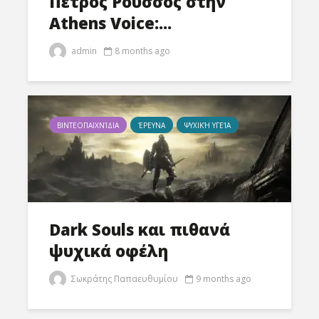
Πέτρος Ρούσσος στην
Athens Voice:...
admin
8 months ago
ΒΙΝΤΕΟΠΑΙΧΝΊΔΙΑ
ΈΡΕΥΝΑ
ΨΥΧΙΚΉ ΥΓΕΊΑ
Dark Souls και πιθανά
ψυχικά οφέλη
Σωκράτης Παπαευθυμίου
9 months ago