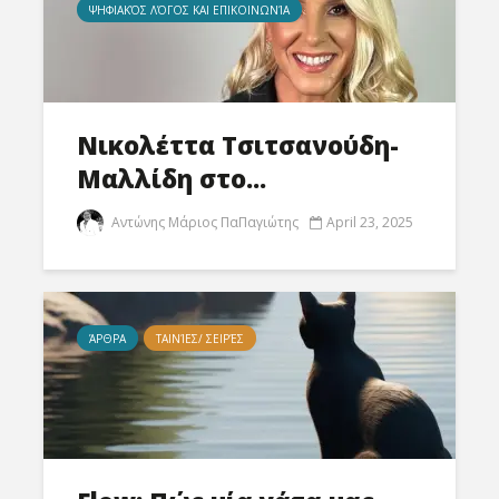
ΨΗΦΙΑΚΌΣ ΛΌΓΟΣ ΚΑΙ ΕΠΙΚΟΙΝΩΝΊΑ
Νικολέττα Τσιτσανούδη-
Μαλλίδη στο...
Αντώνης Μάριος ΠαΠαγιώτης
April 23, 2025
ΆΡΘΡΑ
ΤΑΙΝΊΕΣ/ ΣΕΙΡΈΣ