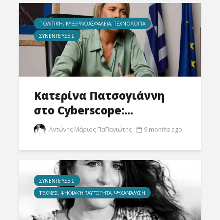
ΠΟΛΙΤΙΚΉ, ΚΥΒΕΡΝΟΑΣΦΆΛΕΙΑ, ΤΕΧΝΟΛΟΓΊΑ
ΣΥΝΕΝΤΕΎΞΕΙΣ
Κατερίνα Πατσογιάννη
στο Cyberscope:...
Αντώνης Μάριος ΠαΠαγιώτης
9 months ago
ΣΥΝΕΝΤΕΎΞΕΙΣ
ΤΈΧΝΕΣ, ΨΗΦΙΑΚΉ ΤΑΥΤΌΤΗΤΑ, ΨΥΧΑΝΆΛΥΣΗ