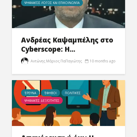
ΨΗΦΙΑΚΌΣ ΛΌΓΟΣ ΚΑΙ ΕΠΙΚΟΙΝΩΝΊΑ
Ανδρέας Καψαμπέλης στο
Cyberscope: Η...
Αντώνης Μάριος ΠαΠαγιώτης
10 months ago
ΈΡΕΥΝΑ
ΈΦΗΒΟΙ
ΠΟΛΙΤΙΚΈΣ
ΨΗΦΙΑΚΈΣ ΔΕΞΙΌΤΗΤΕΣ