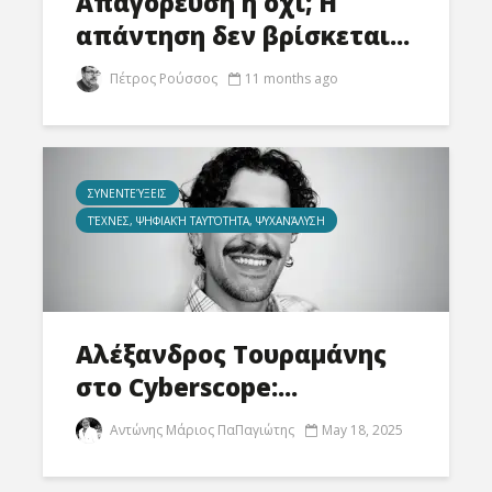
Απαγόρευση ή όχι; Η
απάντηση δεν βρίσκεται...
Πέτρος Ρούσσος
11 months ago
ΣΥΝΕΝΤΕΎΞΕΙΣ
ΤΈΧΝΕΣ, ΨΗΦΙΑΚΉ ΤΑΥΤΌΤΗΤΑ, ΨΥΧΑΝΆΛΥΣΗ
Αλέξανδρος Τουραμάνης
στο Cyberscope:...
Αντώνης Μάριος ΠαΠαγιώτης
May 18, 2025