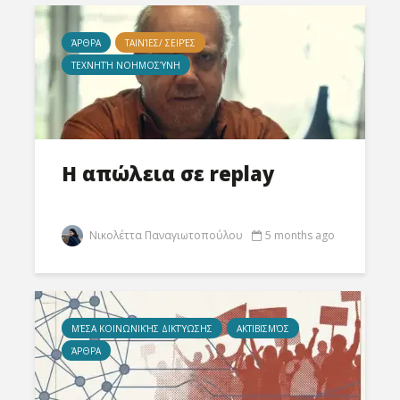
ΆΡΘΡΑ
ΤΑΙΝΊΕΣ/ ΣΕΙΡΈΣ
ΤΕΧΝΗΤΉ ΝΟΗΜΟΣΎΝΗ
Η απώλεια σε replay
Νικολέττα Παναγιωτοπούλου
5 months ago
MΈΣΑ ΚΟΙΝΩΝΙΚΉΣ ΔΙΚΤΎΩΣΗΣ
ΑΚΤΙΒΙΣΜΌΣ
ΆΡΘΡΑ