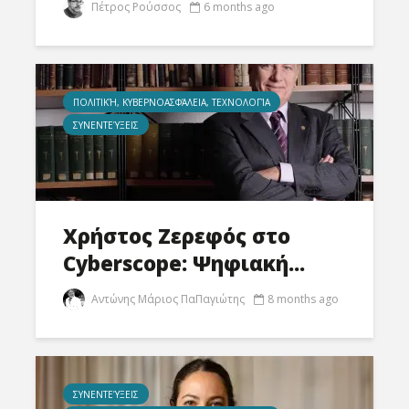
Πέτρος Ρούσσος
6 months ago
ΠΟΛΙΤΙΚΉ, ΚΥΒΕΡΝΟΑΣΦΆΛΕΙΑ, ΤΕΧΝΟΛΟΓΊΑ
ΣΥΝΕΝΤΕΎΞΕΙΣ
Χρήστος Ζερεφός στο
Cyberscope: Ψηφιακή...
Αντώνης Μάριος ΠαΠαγιώτης
8 months ago
ΣΥΝΕΝΤΕΎΞΕΙΣ