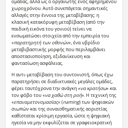
ομάδας, αλλά ως ο οργανωτής ενός αφηρημένου
χωροχρόνου. Αυτό συνεπάγεται σημαντικές
αλλαγές στην έννοια της μεταβίβασης: η
κλασική κατακόρυφη μεταβίβαση (από την
παιδική εικόνα του γονιού) τείνει να
ενσωματώσει στοιχεία από την εμπειρία του
«
παρατηρητή των οθονών
», ένα υβρίδιο
μεταβιβαστικής μορφής που περιλαμβάνει
αποστασιοποίηση, εξιδανίκευση και
φαντασίωση ασφάλειας.
Η αντι-μεταβίβαση του συντονιστή, όπως έχω
παρατηρήσει σε διαδικτυακές μεγάλες ομάδες​,
φέρει ταυτόχρονα την ανάγκη «
να κρατήσω
» και
τον φόβο του «
να χαθώ στη ροή
». Η τεχνική της
«
επαναμετονομασίας
» (
naming
) των ψηφιακών
σιωπών και της συναισθηματικής αοριστίας
καθίσταται κρίσιμη εργασία, ώστε η ψηφιακή
ηγεσία να μην εκφυλίζεται σε γραφειοκρατική