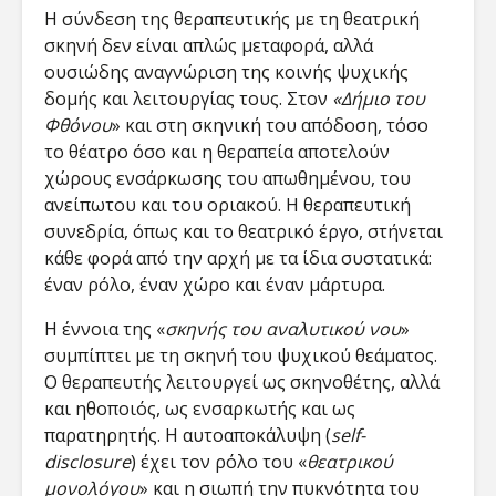
Η σύνδεση της θεραπευτικής με τη θεατρική
σκηνή δεν είναι απλώς μεταφορά, αλλά
ουσιώδης αναγνώριση της κοινής ψυχικής
δομής και λειτουργίας τους. Στον
«Δήμιο του
Φθόνου
» και στη σκηνική του απόδοση, τόσο
το θέατρο όσο και η θεραπεία αποτελούν
χώρους ενσάρκωσης του απωθημένου, του
ανείπωτου και του οριακού​. Η θεραπευτική
συνεδρία, όπως και το θεατρικό έργο, στήνεται
κάθε φορά από την αρχή με τα ίδια συστατικά:
έναν ρόλο, έναν χώρο και έναν μάρτυρα.
Η έννοια της «
σκηνής του αναλυτικού νου
»
συμπίπτει με τη σκηνή του ψυχικού θεάματος.
Ο θεραπευτής λειτουργεί ως σκηνοθέτης, αλλά
και ηθοποιός, ως ενσαρκωτής και ως
παρατηρητής. Η αυτοαποκάλυψη (
self-
disclosure
) έχει τον ρόλο του «
θεατρικού
μονολόγου
» και η σιωπή την πυκνότητα του