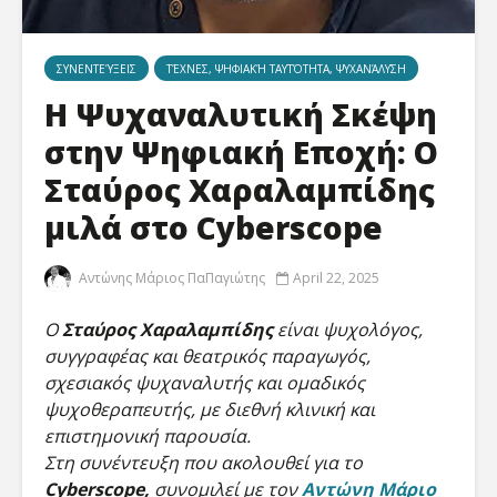
ΣΥΝΕΝΤΕΎΞΕΙΣ
ΤΈΧΝΕΣ, ΨΗΦΙΑΚΉ ΤΑΥΤΌΤΗΤΑ, ΨΥΧΑΝΆΛΥΣΗ
Η Ψυχαναλυτική Σκέψη
στην Ψηφιακή Εποχή: Ο
Σταύρος Χαραλαμπίδης
μιλά στο Cyberscope
Νικολέττα
Η τέχνη
Αντώνης Μάριος ΠαΠαγιώτης
April 22, 2025
Τσιτσανούδη-
ενεργός
Μαλλίδη στο
σε ψηφι
Ο
Σταύρος Χαραλαμπίδης
είναι ψυχολόγος,
Cyberscope: Η
μετάβασ
γλώσσα, τα ΜΜΕ
Γεωργία
συγγραφέας και θεατρικός παραγωγός,
και η πρόκληση
Κοτρέτσ
σχεσιακός ψυχαναλυτής και ομαδικός
της ψηφιακής
στο Cyb
ψυχοθεραπευτής, με διεθνή κλινική και
επικοινωνίας
επιστημονική παρουσία.
Αλέξανδ
Στη συνέντευξη που ακολουθεί για το
Γεώργιος Α.
Τουραμά
Ζάχος στο
Cybersco
Cyberscope,
συνομιλεί με τον
Αντώνη Μάριο