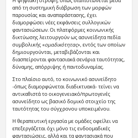
Η ψηφιακή στροφή, όπως διαπιστώνεται μέσα
από τη συστημική διάβρωση των μορφών
παρουσίας και αναπαράστασης, έχει
διαμορφώσει νέες εκφάνσεις συλλογικών
φαντασιώσεων. Οι πλατφόρμες κοινωνικής
δικτύωσης λειτουργούν ως ασυνείδητα πεδία
συμβολικής «
ομαδικότητας
», εντός των οποίων
δημιουργούνται, μεταβιβάζονται και
διασπείρονται φαντασιακά σενάρια ταυτότητας,
δύναμης, απόρριψης ή παντοδυναμίας.
Στο πλαίσιο αυτό, το κοινωνικό ασυνείδητο
-όπως διαμορφώνεται διαδικτυακά- τείνει να
αντικαθιστά το οικογενειακό/πρωτογενές
ασυνείδητο ως βασικό δομικό στοιχείο της
ταυτότητας του σύγχρονου υποκειμένου​.
Η θεραπευτική εργασία με ομάδες οφείλει να
επεξεργάζεται όχι μόνο τις ενδοομαδικές
φαντασιώσεις, αλλά και τα φαντασιακά που