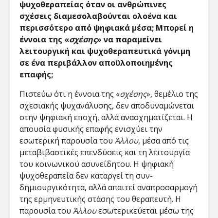
ψυχοθεραπείας όταν οι ανθρώπινες
σχέσεις διαμεσολαβούνται ολοένα και
περισσότερο από ψηφιακά μέσα; Μπορεί η
έννοια της «
σχέσης
» να παραμείνει
λειτουργική και ψυχοθεραπευτικά γόνιμη
σε ένα περιβάλλον αποϋλοποιημένης
επαφής;
Πιστεύω ότι η έννοια της «
σχέσης
», θεμέλιο της
σχεσιακής ψυχανάλυσης, δεν αποδυναμώνεται
στην ψηφιακή εποχή, αλλά ανασχηματίζεται. Η
απουσία φυσικής επαφής ενισχύει την
εσωτερική παρουσία του
Άλλου
, μέσα από τις
μεταβιβαστικές επενδύσεις και τη λειτουργία
του κοινωνικού ασυνείδητου. Η ψηφιακή
ψυχοθεραπεία δεν καταργεί τη συν-
δημιουργικότητα, αλλά απαιτεί αναπροσαρμογή
της ερμηνευτικής στάσης του θεραπευτή. Η
παρουσία του
Άλλου
εσωτερικεύεται μέσω της