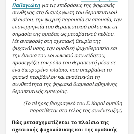
Cyberscope:
Ανθρωπο
ΠαΠαγιώτη
για τις επιδράσεις της ψηφιακής
Ψηφιακές
σχεδιασ
συνθήκης στη διαμόρφωση του θεραπευτικού
Αναπαραστάσεις
εποχή τ
πλαισίου, την ψυχική παρουσία εν απουσία, την
του Αρχαίου
καθηλωτ
επανερμηνεία του θεραπευτικού ρόλου και τη
Χώρου και
τεχνολο
Ιστορική
σημασία της ομάδας ως μεταβατικού πεδίου.
Συνείδηση στον
Adolesc
Με αναφορές στη σχεσιακή θεωρία της
Κυβερνοχώρο
ψυχανάλυσης, την ομαδική ψυχοθεραπεία και
την έννοια του κοινωνικού ασυνείδητου,
Ο Θανάσης
προσεγγίζει τον ρόλο του θεραπευτή μέσα σε
Χειμωνάς μιλά
στο Cyberscope
ένα διευρυμένο πλαίσιο, που υπερβαίνει το
για την ΤΝ, τη
φυσικό περιβάλλον και αναδεικνύει τη
λογοκρισία και
συνθετότητα της ψηφιακά διαμεσολαβημένης
τον έρωτα στην
θεραπευτικής εμπειρίας.
εποχή των apps
(Το πλήρες βιογραφικό του Σ. Χαραλαμπίδη
παρατίθεται στο τέλος της συνέντευξης)
Πώς μετασχηματίζεται το πλαίσιο της
σχεσιακής ψυχανάλυσης και της ομαδικής