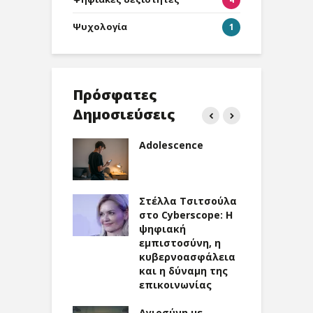
Ψυχολογία
1
Πρόσφατες
Δημοσιεύσεις
εοπαιχνίδια
Adolescence
Α
υχική υγεία:
ε
ία της
σ
υα
κ
Στέλλα Τσιτσούλα
θ
Souls και
στο Cyberscope: Η
τ
νά ψυχικά
ψηφιακή
η
εμπιστοσύνη, η
κυβερνοασφάλεια
Η
ρίνα
και η δύναμη της
μ
ογιάννη στο
επικοινωνίας
μ
scope:
Γ
ακή
Αγιοσύνη με
μ