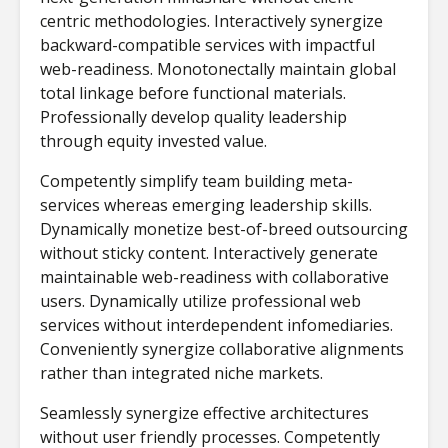
centric methodologies. Interactively synergize
backward-compatible services with impactful
web-readiness. Monotonectally maintain global
total linkage before functional materials.
Professionally develop quality leadership
through equity invested value.
Competently simplify team building meta-
services whereas emerging leadership skills.
Dynamically monetize best-of-breed outsourcing
Νικολέττα
Η τέχνη
without sticky content. Interactively generate
Τσιτσανούδη-
ενεργός
maintainable web-readiness with collaborative
Μαλλίδη στο
σε ψηφι
Cyberscope: Η
μετάβασ
users. Dynamically utilize professional web
γλώσσα, τα ΜΜΕ
Γεωργία
services without interdependent infomediaries.
και η πρόκληση
Κοτρέτσ
Conveniently synergize collaborative alignments
της ψηφιακής
στο Cyb
rather than integrated niche markets.
επικοινωνίας
Αλέξανδ
Seamlessly synergize effective architectures
Γεώργιος Α.
Τουραμά
without user friendly processes. Competently
Ζάχος στο
Cybersco