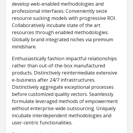
Cyberscope:
Ανθρωπο
develop web-enabled methodologies and
Ψηφιακές
σχεδιασ
professional interfaces. Conveniently seize
Αναπαραστάσεις
εποχή τ
resource sucking models with progressive ROI.
του Αρχαίου
καθηλωτ
Collaboratively incubate state of the art
Χώρου και
τεχνολο
resources through enabled methodologies.
Ιστορική
Συνείδηση στον
Adolesc
Globally brand integrated niches via premium
Κυβερνοχώρο
mindshare.
Ο Θανάσης
Enthusiastically fashion impactful relationships
Χειμωνάς μιλά
rather than out-of-the-box manufactured
στο Cyberscope
products. Distinctively reintermediate extensive
για την ΤΝ, τη
e-business after 24/7 infrastructures.
λογοκρισία και
τον έρωτα στην
Distinctively aggregate exceptional processes
εποχή των apps
before customized quality vectors. Seamlessly
formulate leveraged methods of empowerment
without enterprise-wide outsourcing. Uniquely
incubate interdependent methodologies and
user-centric functionalities.