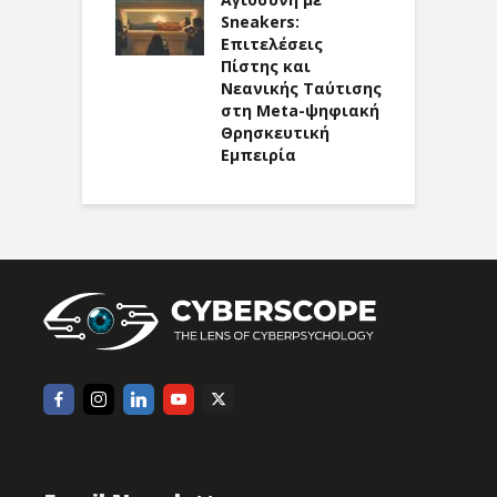
μάτωση,
Sneakers:
C
ητα και
Επιτελέσεις
σια πολιτική
Πίστης και
Η
 κυβερνοχώρο
Νεανικής Ταύτισης
ζ
στη Meta-ψηφιακή
Θρησκευτική
Εμπειρία