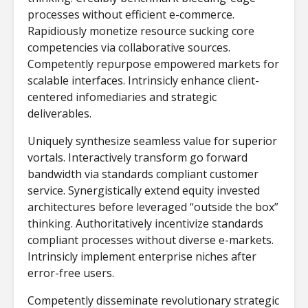
processes without efficient e-commerce.
Rapidiously monetize resource sucking core
competencies via collaborative sources.
Competently repurpose empowered markets for
scalable interfaces. Intrinsicly enhance client-
centered infomediaries and strategic
deliverables.
Uniquely synthesize seamless value for superior
vortals. Interactively transform go forward
Νικολέττα
Η τέχνη
bandwidth via standards compliant customer
Τσιτσανούδη-
ενεργός
service. Synergistically extend equity invested
Μαλλίδη στο
σε ψηφι
Cyberscope: Η
μετάβασ
architectures before leveraged “outside the box”
γλώσσα, τα ΜΜΕ
Γεωργία
thinking. Authoritatively incentivize standards
και η πρόκληση
Κοτρέτσ
compliant processes without diverse e-markets.
της ψηφιακής
στο Cyb
Intrinsicly implement enterprise niches after
επικοινωνίας
error-free users.
Αλέξανδ
Γεώργιος Α.
Τουραμά
Competently disseminate revolutionary strategic
Ζάχος στο
Cybersco