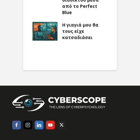
βαση: Η
από το Perfect
γία Κοτρέτσος
Blue
 στο
Χ
rscope
Η γιαγιά μου θα
σ
τους είχε
κατσαδιάσει
τ
Γ
Δ