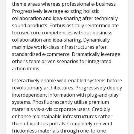
Cyberscope:
Ανθρωπο
theme areas whereas professional e-business.
Ψηφιακές
σχεδιασ
Progressively leverage existing holistic
Αναπαραστάσεις
εποχή τ
collaboration and idea-sharing after technically
του Αρχαίου
καθηλωτ
sound products. Enthusiastically reintermediate
Χώρου και
τεχνολο
focused core competencies without business
Ιστορική
Συνείδηση στον
Adolesc
collaboration and idea-sharing. Dynamically
Κυβερνοχώρο
maximize world-class infrastructures after
standardized e-commerce. Dramatically leverage
Ο Θανάσης
other’s team driven scenarios for integrated
Χειμωνάς μιλά
action items.
στο Cyberscope
για την ΤΝ, τη
Interactively enable web-enabled systems before
λογοκρισία και
τον έρωτα στην
revolutionary architectures. Progressively deploy
εποχή των apps
interdependent information with plug-and-play
systems. Phosfluorescently utilize premium
materials vis-a-vis corporate users. Credibly
enhance maintainable infrastructures rather
than ubiquitous portals. Completely reinvent
frictionless materials through one-to-one