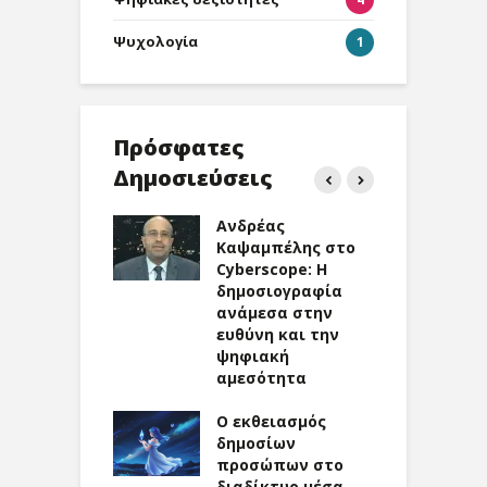
Ψυχολογία
1
Πρόσφατες
Δημοσιεύσεις
ος Ρούσσος
Ανδρέας
Η
Athens Voice:
Καψαμπέλης στο
Κ
λώνοντας
Cyberscope: Η
C
ιά στην
δημοσιογραφία
Κ
ακή εποχή
ανάμεσα στην
σ
ευθύνη και την
Ψ
εοπαιχνίδια
ψηφιακή
υχική υγεία:
αμεσότητα
Α
ία της
ε
υα
Ο εκθειασμός
σ
δημοσίων
κ
νη ως ενεργός
προσώπων στο
θ
η σε ψηφιακή
διαδίκτυο μέσα
τ