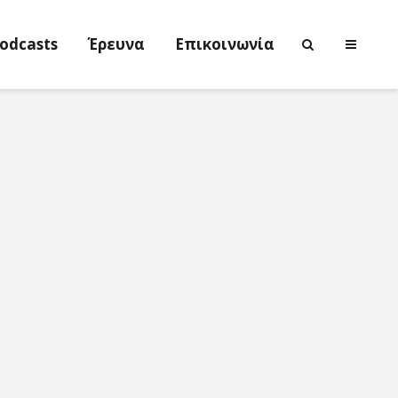
odcasts
Έρευνα
Επικοινωνία
Νικολέττα
Η τέχνη ως
Τσιτσανούδη-
ενεργός μν