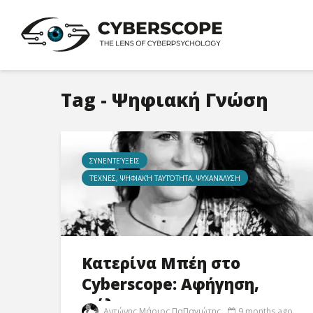
Tag - Ψηφιακή Γνώση
ΣΥΝΕΝΤΕΎΞΕΙΣ
ΤΈΧΝΕΣ, ΨΗΦΙΑΚΉ ΤΑΥΤΌΤΗΤΑ, ΨΥΧΑΝΆΛΥΣΗ
Κατερίνα Μπέη στο
Cyberscope: Αφήγηση,
φύλο...
Αντώνης Μάριος ΠαΠαγιώτης
9 months ago