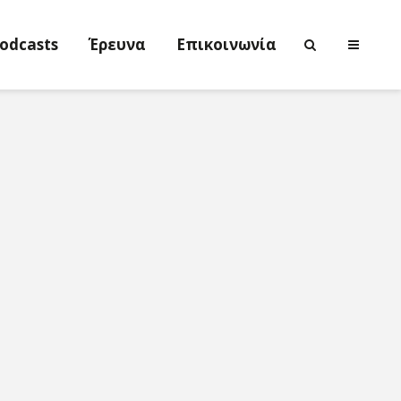
odcasts
Έρευνα
Επικοινωνία
Νικολέττα
Η τέχνη ως
Τσιτσανούδη-
ενεργός μν