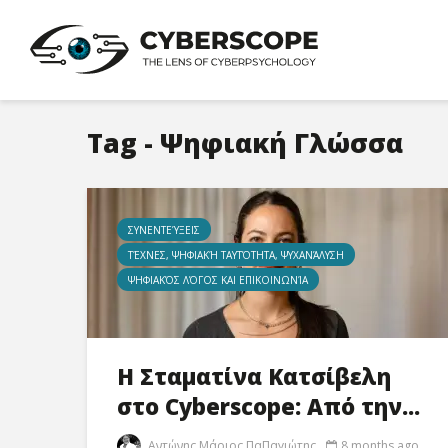
Tag - Ψηφιακή Γλώσσα
ΣΥΝΕΝΤΕΎΞΕΙΣ
ΤΈΧΝΕΣ, ΨΗΦΙΑΚΉ ΤΑΥΤΌΤΗΤΑ, ΨΥΧΑΝΆΛΥΣΗ
ΨΗΦΙΑΚΌΣ ΛΌΓΟΣ ΚΑΙ ΕΠΙΚΟΙΝΩΝΊΑ
Η Σταματίνα Κατσίβελη
στο Cyberscope: Από την...
Αντώνης Μάριος ΠαΠαγιώτης
8 months ago