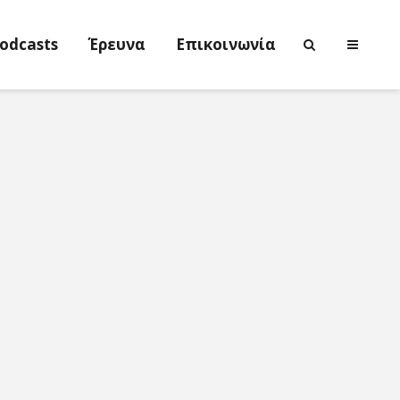
odcasts
Έρευνα
Επικοινωνία
Νικολέττα
Η τέχνη ως
Τσιτσανούδη-
ενεργός μν