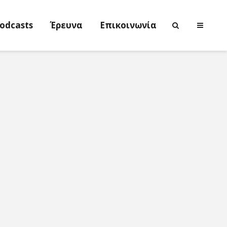
odcasts
Έρευνα
Επικοινωνία
Νικολέττα
Η τέχνη ως
Τσιτσανούδη-
ενεργός μν